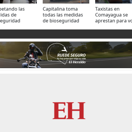
petando las
Capitalina toma
Taxistas en
idas de
todas las medidas
Comayagua se
seguridad
de bioseguridad
aprestan para v
aron las
mientras sale del HE
a sus actividade
onas a votar en
bajo medidas de
UNAH
bioseguridad