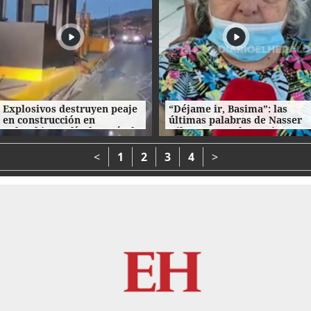
Explosivos destruyen peaje
“Déjame ir, Basima”: las
en construcción en
últimas palabras de Nasser
Colombia un día después de
Hilsaca antes de morir
la investidura de De la
Espriella
<
1
2
3
4
>