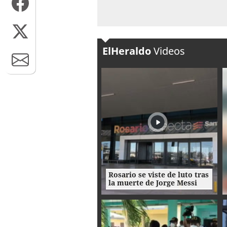
ElHeraldo
Videos
Rosario se viste de luto tras
la muerte de Jorge Messi