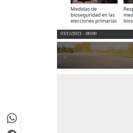
Medidas de
Res
bioseguridad en las
med
elecciones primarias
bio
2021
lleg
pers
03/11/2021 - 00:00
la 