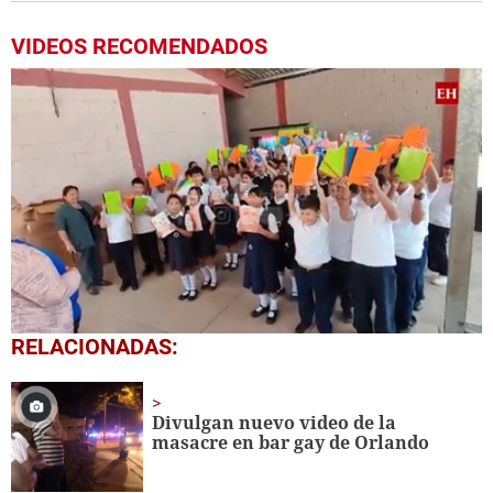
VIDEOS RECOMENDADOS
0
RELACIONADAS:
seconds
of
1
minute,
Divulgan nuevo video de la
56
masacre en bar gay de Orlando
seconds