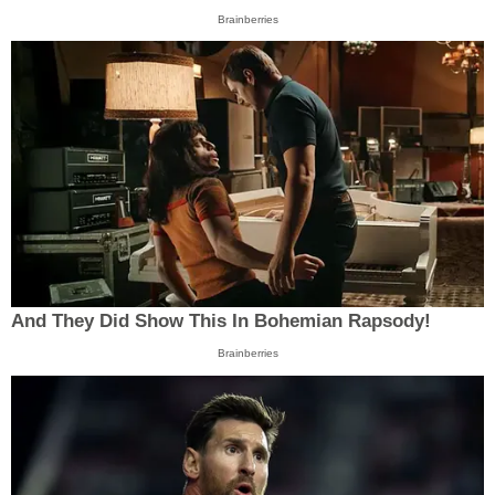
Brainberries
And They Did Show This In Bohemian Rapsody!
Brainberries