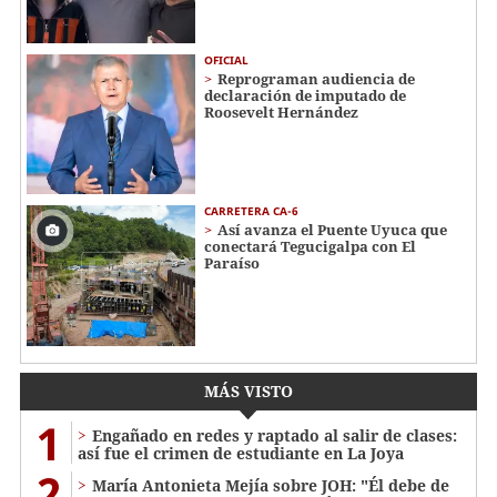
OFICIAL
Reprograman audiencia de
declaración de imputado de
Roosevelt Hernández
CARRETERA CA-6
Así avanza el Puente Uyuca que
conectará Tegucigalpa con El
Paraíso
MÁS VISTO
1
Engañado en redes y raptado al salir de clases:
así fue el crimen de estudiante en La Joya
2
María Antonieta Mejía sobre JOH: "Él debe de