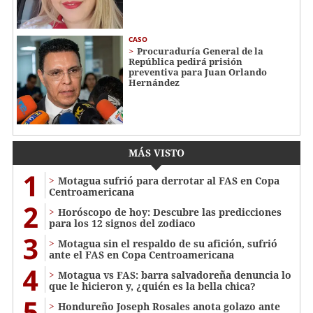
CASO
Procuraduría General de la
República pedirá prisión
preventiva para Juan Orlando
Hernández
MÁS VISTO
1
Motagua sufrió para derrotar al FAS en Copa
Centroamericana
2
Horóscopo de hoy: Descubre las predicciones
para los 12 signos del zodiaco
3
Motagua sin el respaldo de su afición, sufrió
ante el FAS en Copa Centroamericana
4
Motagua vs FAS: barra salvadoreña denuncia lo
que le hicieron y, ¿quién es la bella chica?
5
Hondureño Joseph Rosales anota golazo ante