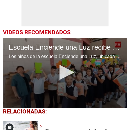
VIDEOS RECOMENDADOS
Escuela Enciende una Luz recibe cuadernos Quick, gracias a la Maratón del Saber
Los niños de la escuela Enciende una Luz, ubicada en la colonia Altos de Santa Rosa, al sur de Tegucigalpa, recibieron cuadernos Quick como parte de la Campaña Maratón del Saber.
0
RELACIONADAS:
seconds
of
1
minute,