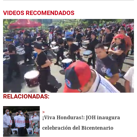
VIDEOS RECOMENDADOS
0
RELACIONADAS:
seconds
of
1
minute,
¡Viva Honduras!: JOH inaugura
12
seconds
celebración del Bicentenario