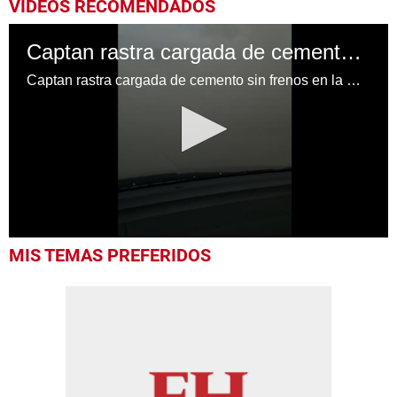
VIDEOS RECOMENDADOS
Captan rastra cargada de cemento sin frenos en la CA-5 en Taulabé
Captan rastra cargada de cemento sin frenos en la CA-5
0
MIS TEMAS PREFERIDOS
seconds
of
1
minute,
6
seconds