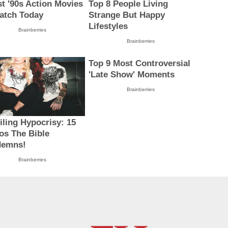
st '90s Action Movies
Top 8 People Living
atch Today
Strange But Happy
Lifestyles
Brainberries
Brainberries
Top 9 Most Controversial
'Late Show' Moments
Brainberries
iling Hypocrisy: 15
os The Bible
demns!
Brainberries