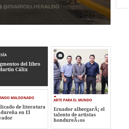
SÍA
gmentos del libro
Martín Cálix
ANDO MALDONADO
ARTE PARA EL MUNDO
licado de literatura
Ecuador albergarÃ¡ el
dureña en El
talento de artistas
vador
hondureÃ±os