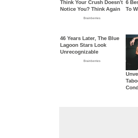
Think Your Crush Doesn't
6 Be
Notice You? Think Again
To W
Brainberries
46 Years Later, The Blue
Lagoon Stars Look
Unrecognizable
Brainberries
Unve
Tabo
Con