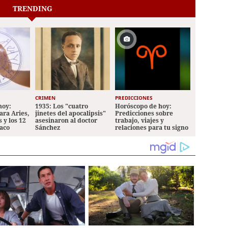
TRENDING
CRIMEN
PREDICCIONES
hoy:
1935: Los "cuatro
Horóscopo de hoy:
ara Aries,
jinetes del apocalipsis"
Predicciones sobre
 y los 12
asesinaron al doctor
trabajo, viajes y
iaco
Sánchez
relaciones para tu signo