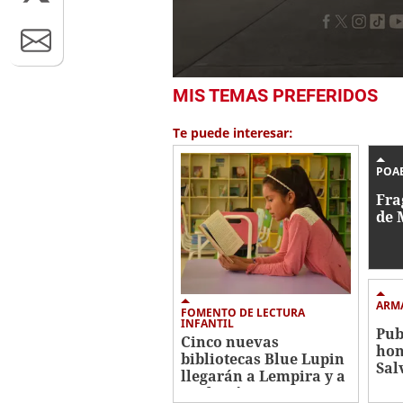
0
MIS TEMAS PREFERIDOS
seconds
of
1
Te puede interesar:
minute,
9
seconds
Volume
POAE
0%
Fra
de 
ARM
FOMENTO DE LECTURA
INFANTIL
Pub
Cinco nuevas
hon
bibliotecas Blue Lupin
Sal
llegarán a Lempira y a
Intibucá