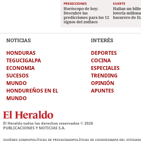
PREDICCIONES
SUERTE
Horóscopo de hoy:
Hallan un bill
Descubre las
lotería millon
predicciones para los 12
basurero de It
signos del zodiaco
NOTICIAS
INTERÉS
HONDURAS
DEPORTES
TEGUCIGALPA
COCINA
ECONOMIA
ESPECIALES
SUCESOS
TRENDING
MUNDO
OPINIÓN
HONDUREÑOS EN EL
APUNTES
MUNDO
El Heraldo todos los derechos reservados ©
2026
PUBLICACIONES Y NOTICIAS S.A.
QUIÉNES SOMOS
POLÍTICAS DE PRIVACIDAD
POLÍTICAS DE COOKIES
MAPA DEL SITIO
AN