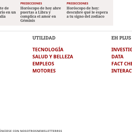
PREDICCIONES
PREDICCIONES
ete de
Horóscopo de hoy abre
Horóscopo de hoy:
ario en un
puertas a Libra y
descubre qué le espera
alia
complica el amor en
a tu signo del zodiaco
Géminis
UTILIDAD
EH PLUS
TECNOLOGÍA
INVESTI
SALUD Y BELLEZA
DATA
EMPLEOS
FACT CH
MOTORES
INTERAC
ÚNCIESE CON NOSOTROS
NEWSLETTER
RSS