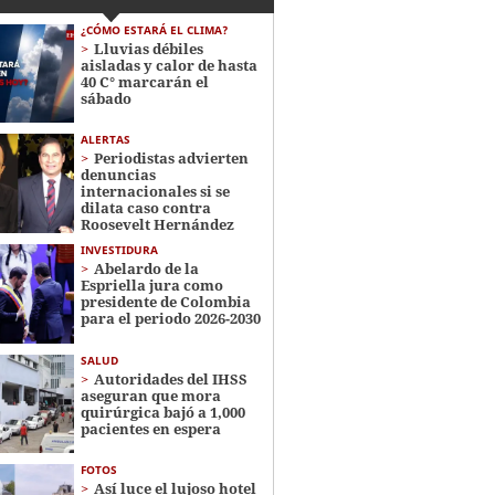
¿CÓMO ESTARÁ EL CLIMA?
Lluvias débiles
aisladas y calor de hasta
40 C° marcarán el
sábado
ALERTAS
Periodistas advierten
denuncias
internacionales si se
dilata caso contra
Roosevelt Hernández
INVESTIDURA
Abelardo de la
Espriella jura como
presidente de Colombia
para el periodo 2026-2030
SALUD
Autoridades del IHSS
aseguran que mora
quirúrgica bajó a 1,000
pacientes en espera
FOTOS
Así luce el lujoso hotel