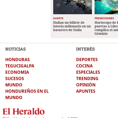
SUERTE
PREDICCIONES
Hallan un billete de
Horóscopo de 
lotería millonario en un
puertas a Libr
basurero de Italia
complica el a
Géminis
NOTICIAS
INTERÉS
HONDURAS
DEPORTES
TEGUCIGALPA
COCINA
ECONOMIA
ESPECIALES
SUCESOS
TRENDING
MUNDO
OPINIÓN
HONDUREÑOS EN EL
APUNTES
MUNDO