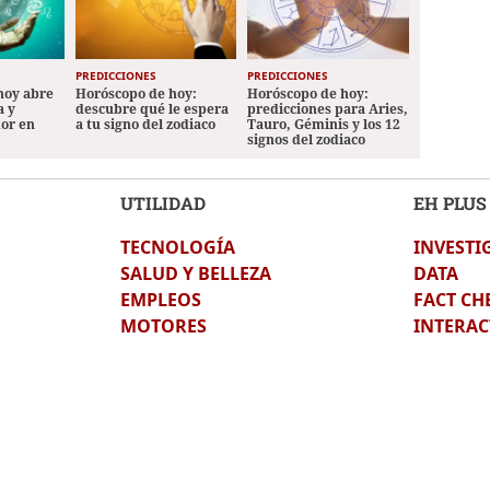
PREDICCIONES
PREDICCIONES
hoy abre
Horóscopo de hoy:
Horóscopo de hoy:
a y
descubre qué le espera
predicciones para Aries,
mor en
a tu signo del zodiaco
Tauro, Géminis y los 12
signos del zodiaco
UTILIDAD
EH PLUS
TECNOLOGÍA
INVESTI
SALUD Y BELLEZA
DATA
EMPLEOS
FACT CH
MOTORES
INTERAC