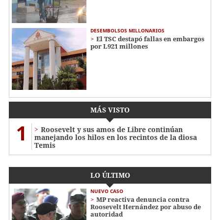
DESEMBOLSOS MILLONARIOS
El TSC destapó fallas en embargos
por L921 millones
MÁS VISTO
1
Roosevelt y sus amos de Libre continúan
manejando los hilos en los recintos de la diosa
Temis
LO ÚLTIMO
NUEVO CASO
MP reactiva denuncia contra
Roosevelt Hernández por abuso de
autoridad