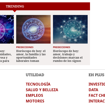
TRENDING
PREDICCIONES
PREDICCIONES
hoy:
Horóscopo de hoy: el
Horóscopo de hoy:
nidades,
amor, la familia y las
amor, trabajo y
rosa y
oportunidades
decisiones marcan el
va para
laborales toman
rumbo de los signos
protagonismo
UTILIDAD
EH PLUS
TECNOLOGÍA
INVESTI
SALUD Y BELLEZA
DATA
EMPLEOS
FACT CH
MOTORES
INTERAC