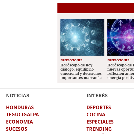
PREDICCIONES
PREDICCIONES
Horóscopo de hoy:
Horóscopo de 
diálogo, equilibrio
nuevas oportu
emocional y decisiones
reflexión amo
importantes marcan la
energía positi
jornada
los signos
NOTICIAS
INTERÉS
HONDURAS
DEPORTES
TEGUCIGALPA
COCINA
ECONOMIA
ESPECIALES
SUCESOS
TRENDING