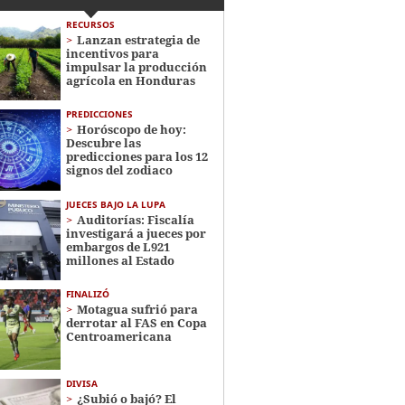
RECURSOS
Lanzan estrategia de
incentivos para
impulsar la producción
agrícola en Honduras
PREDICCIONES
Horóscopo de hoy:
Descubre las
predicciones para los 12
signos del zodiaco
JUECES BAJO LA LUPA
Auditorías: Fiscalía
investigará a jueces por
embargos de L921
millones al Estado
FINALIZÓ
Motagua sufrió para
derrotar al FAS en Copa
Centroamericana
DIVISA
¿Subió o bajó? El