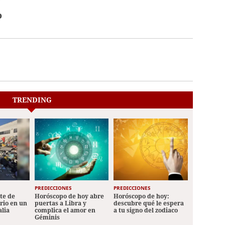
o
TRENDING
PREDICCIONES
PREDICCIONES
ete de
Horóscopo de hoy abre
Horóscopo de hoy:
ario en un
puertas a Libra y
descubre qué le espera
alia
complica el amor en
a tu signo del zodiaco
Géminis