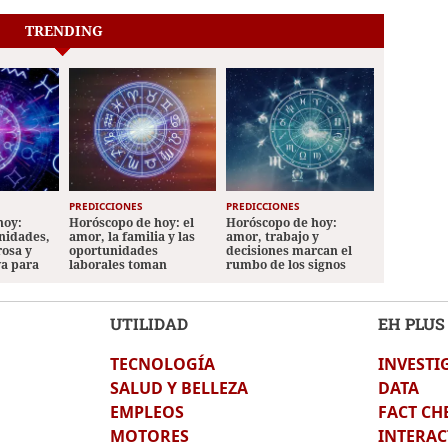
TRENDING
PREDICCIONES
PREDICCIONES
hoy:
Horóscopo de hoy: el
Horóscopo de hoy:
nidades,
amor, la familia y las
amor, trabajo y
rosa y
oportunidades
decisiones marcan el
va para
laborales toman
rumbo de los signos
protagonismo
UTILIDAD
EH PLUS
TECNOLOGÍA
INVESTI
SALUD Y BELLEZA
DATA
EMPLEOS
FACT CH
MOTORES
INTERAC