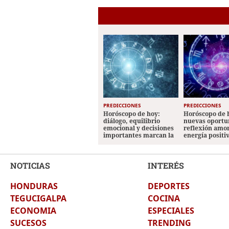
PREDICCIONES
PREDICCIONES
Horóscopo de hoy:
Horóscopo de 
diálogo, equilibrio
nuevas oportu
emocional y decisiones
reflexión amo
importantes marcan la
energía positi
jornada
los signos
NOTICIAS
INTERÉS
HONDURAS
DEPORTES
TEGUCIGALPA
COCINA
ECONOMIA
ESPECIALES
SUCESOS
TRENDING