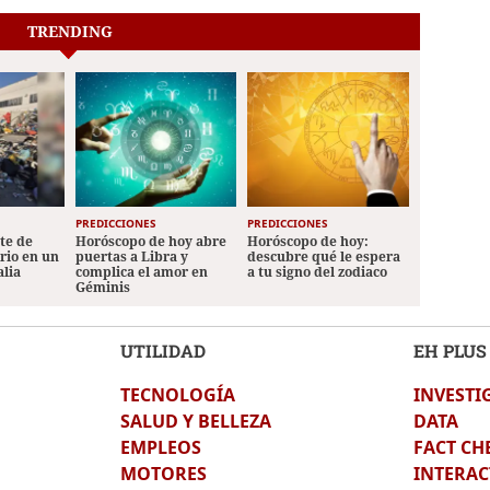
TRENDING
PREDICCIONES
PREDICCIONES
ete de
Horóscopo de hoy abre
Horóscopo de hoy:
ario en un
puertas a Libra y
descubre qué le espera
alia
complica el amor en
a tu signo del zodiaco
Géminis
UTILIDAD
EH PLUS
TECNOLOGÍA
INVESTI
SALUD Y BELLEZA
DATA
EMPLEOS
FACT CH
MOTORES
INTERAC