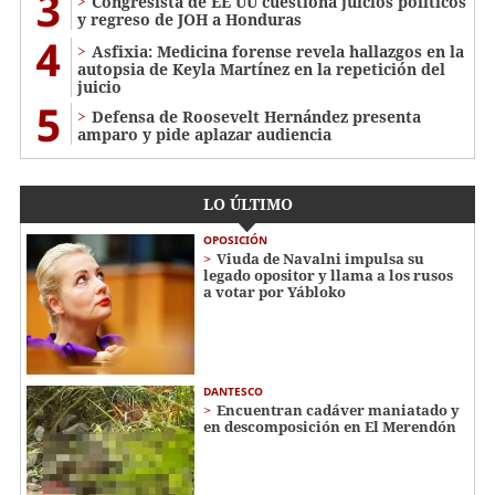
3
Congresista de EE UU cuestiona juicios políticos
y regreso de JOH a Honduras
4
Asfixia: Medicina forense revela hallazgos en la
autopsia de Keyla Martínez en la repetición del
juicio
5
Defensa de Roosevelt Hernández presenta
amparo y pide aplazar audiencia
LO ÚLTIMO
OPOSICIÓN
Viuda de Navalni impulsa su
legado opositor y llama a los rusos
a votar por Yábloko
DANTESCO
Encuentran cadáver maniatado y
en descomposición en El Merendón