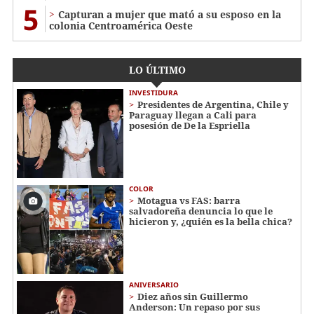
5
Capturan a mujer que mató a su esposo en la
colonia Centroamérica Oeste
LO ÚLTIMO
INVESTIDURA
Presidentes de Argentina, Chile y
Paraguay llegan a Cali para
posesión de De la Espriella
COLOR
Motagua vs FAS: barra
salvadoreña denuncia lo que le
hicieron y, ¿quién es la bella chica?
ANIVERSARIO
Diez años sin Guillermo
Anderson: Un repaso por sus