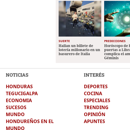
SUERTE
PREDICCIONES
Hallan un billete de
Horóscopo de 
lotería millonario en un
puertas a Libr
basurero de Italia
complica el a
Géminis
NOTICIAS
INTERÉS
HONDURAS
DEPORTES
TEGUCIGALPA
COCINA
ECONOMIA
ESPECIALES
SUCESOS
TRENDING
MUNDO
OPINIÓN
HONDUREÑOS EN EL
APUNTES
MUNDO