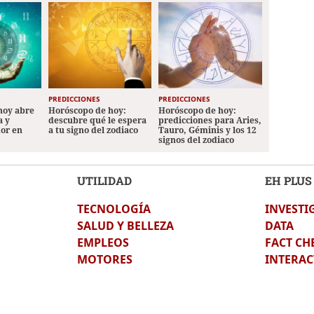
PREDICCIONES
PREDICCIONES
hoy abre
Horóscopo de hoy:
Horóscopo de hoy:
a y
descubre qué le espera
predicciones para Aries,
mor en
a tu signo del zodiaco
Tauro, Géminis y los 12
signos del zodiaco
UTILIDAD
EH PLUS
TECNOLOGÍA
INVESTI
SALUD Y BELLEZA
DATA
EMPLEOS
FACT CH
MOTORES
INTERAC