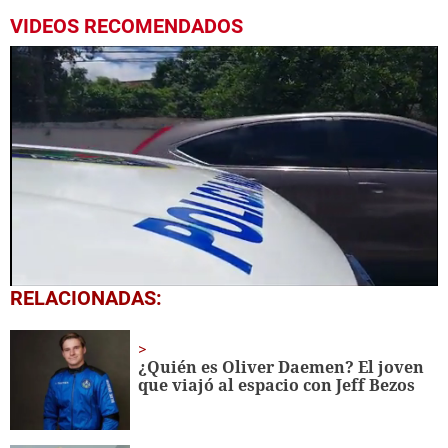
VIDEOS RECOMENDADOS
0
RELACIONADAS:
seconds
of
1
minute,
¿Quién es Oliver Daemen? El joven
14
que viajó al espacio con Jeff Bezos
seconds