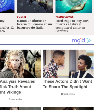
SUERTE
PREDICCIONES
hoy:
Hallan un billete de
Horóscopo de hoy abre
lotería millonario en un
puertas a Libra y
ara los 12
basurero de Italia
complica el amor en
iaco
Géminis
Analysis Revealed
These Actors Didn't Want
Sick Truth About
To Share The Spotlight
ent Vikings
Brainberries
Brainberries