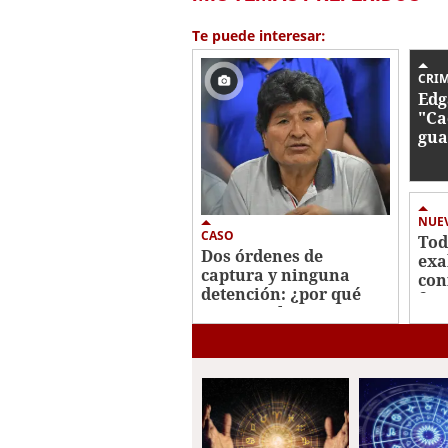
of
14
Te puede interesar:
seconds
Volume
0%
CRI
Edg
"Ca
gua
ase
pre
hon
NUE
CASO
Tod
Dos órdenes de
exa
captura y ninguna
con
detención: ¿por qué
fis
Evo Morales sigue
libre?