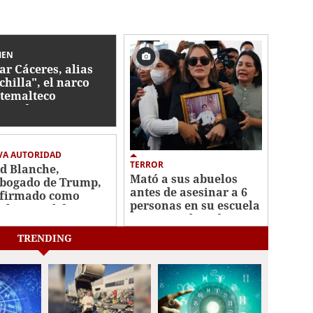
MEN
ar Cáceres, alias
chilla", el narco
temalteco
sinado por
suntos sicarios
dureños
VA AUTORIDAD
TERROR
d Blanche,
Mató a sus abuelos
bogado de Trump,
antes de asesinar a 6
firmado como
personas en su escuela
cal general de EE UU
y quitarse la vida:
tiroteo en Tailandia
TRENDING