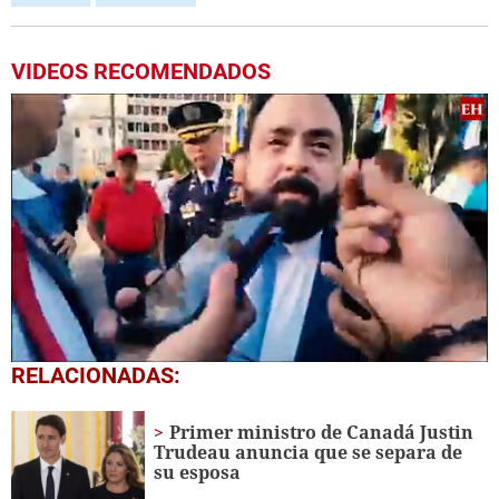
VIDEOS RECOMENDADOS
0
RELACIONADAS:
seconds
of
14
Primer ministro de Canadá Justin
seconds
Trudeau anuncia que se separa de
su esposa