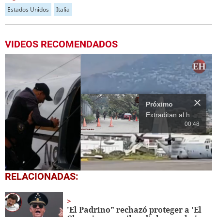
Estados Unidos
Italia
VIDEOS RECOMENDADOS
Próximo
Extraditan al hondureño Sergio Neptalí Mejía Duarte
00:48
0
RELACIONADAS:
seconds
of
18
seconds
'El Padrino” rechazó proteger a 'El