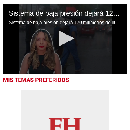
Sistema de baja presión dejará 120 milímetros de lluvia en Honduras
Sistema de baja presión dejará 120 milímetros de lluvia en Honduras
0
MIS TEMAS PREFERIDOS
seconds
of
43
seconds