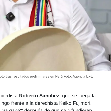
to tras resultados preliminares en Perú
Foto. Agencia EFE
uierdista
Roberto Sánchez
, que se juega la
ngo frente a la derechista Keiko Fujimori,
 'ya gané'" después de que se difundieran