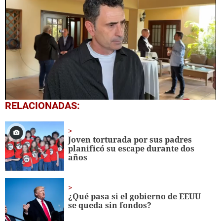
0
RELACIONADAS:
seconds
of
6
minutes,
Joven torturada por sus padres
11
planificó su escape durante dos
seconds
años
¿Qué pasa si el gobierno de EEUU
se queda sin fondos?