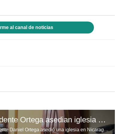
rme al canal de noticias
Seguidores del presidente Ortega asedian iglesia en Nicaragua
n grupo de seguidores del presidente Daniel Ortega asedió una iglesia en Nicaragua y hostigó a los vecinos que se refugiaban en ella