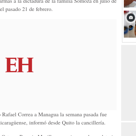
 armas a la dictadura de la familia Somoza en julio de
el pasado 21 de febrero.
no Rafael Correa a Managua la semana pasada fue
icaragüense, informó desde Quito la cancillería.