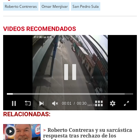
Roberto Contreras
Omar Menjívar
San Pedro Sula
VIDEOS RECOMENDADOS
0
RELACIONADAS:
seconds
of
30
Roberto Contreras y su sarcástica
seconds
respuesta tras rechazo de los