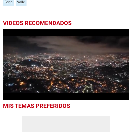
Feria
Valle
VIDEOS RECOMENDADOS
0
MIS TEMAS PREFERIDOS
seconds
of
2
minutes,
25
seconds