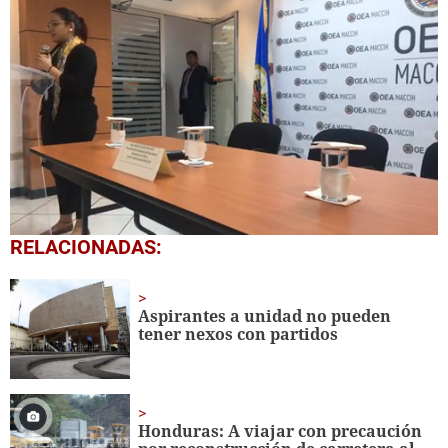
0
RELACIONADAS:
seconds
of
28
minutes,
Aspirantes a unidad no pueden
21
tener nexos con partidos
seconds
Honduras: A viajar con precaución