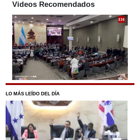
Videos Recomendados
0
seconds
of
LO MÁS LEÍDO DEL DÍA
1
minute,
51
seconds