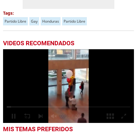
Tags:
Partido Libre
Gay
Honduras
Partido Libre
VIDEOS RECOMENDADOS
0
MIS TEMAS PREFERIDOS
seconds
of