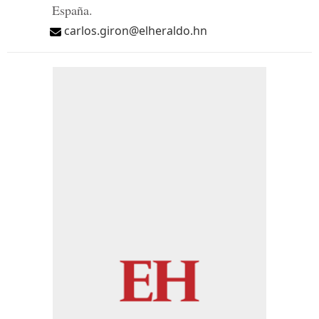
España.
carlos.giron@elheraldo.hn