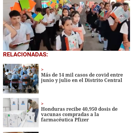
0
RELACIONADAS:
of
1
minute,
56
Más de 14 mil casos de covid entre
seconds
junio y julio en el Distrito Central
Honduras recibe 40,950 dosis de
vacunas compradas a la
farmacéutica Pfizer