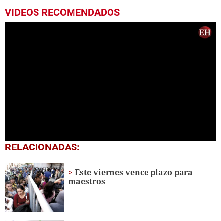
VIDEOS RECOMENDADOS
0
RELACIONADAS:
seconds
of
6
Este viernes vence plazo para
hours,
maestros
2
minutes,
35
seconds