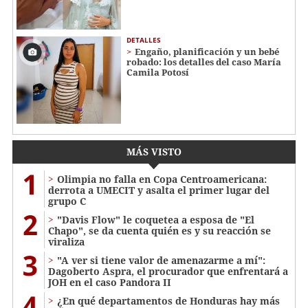
DETALLES
Engaño, planificación y un bebé
robado: los detalles del caso María
Camila Potosí
MÁS VISTO
1
Olimpia no falla en Copa Centroamericana:
derrota a UMECIT y asalta el primer lugar del
grupo C
2
"Davis Flow" le coquetea a esposa de "El
Chapo", se da cuenta quién es y su reacción se
viraliza
3
"A ver si tiene valor de amenazarme a mí":
Dagoberto Aspra, el procurador que enfrentará a
JOH en el caso Pandora II
4
¿En qué departamentos de Honduras hay más