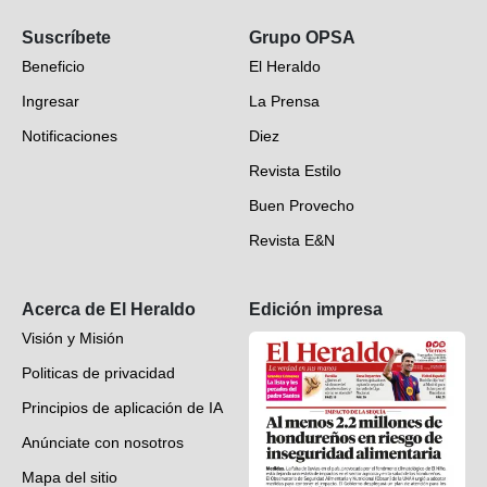
Opinión
Suscríbete
Grupo OPSA
EH Verifica
Beneficio
El Heraldo
Fotogalerías
Ingresar
La Prensa
Deportes
Notificaciones
Diez
Videos
Revista Estilo
Hondureños en el mundo
Buen Provecho
Revista E&N
Suscripción
Acerca de El Heraldo
Edición impresa
Visión y Misión
Politicas de privacidad
Principios de aplicación de IA
Anúnciate con nosotros
Mapa del sitio