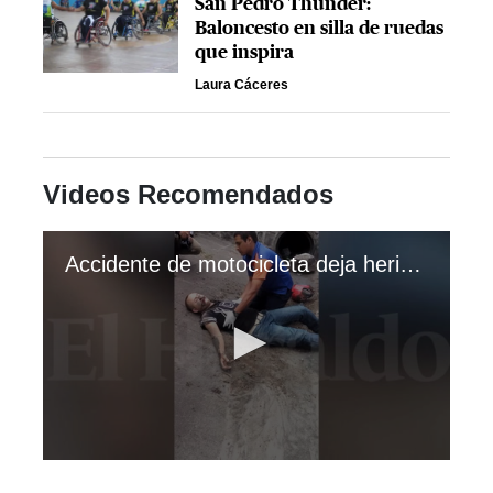
San Pedro Thunder:
Baloncesto en silla de ruedas
que inspira
Laura Cáceres
Videos Recomendados
Accidente de motocicleta deja herido a joven en Tegucigalpa
0
seconds