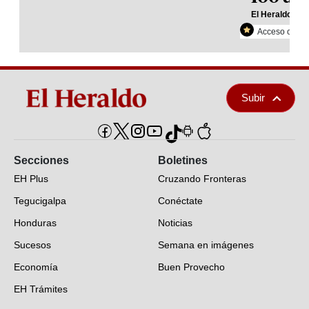
El Heraldo Plu
Acceso con re
Subir
Secciones
Boletines
EH Plus
Cruzando Fronteras
Tegucigalpa
Conéctate
Honduras
Noticias
Sucesos
Semana en imágenes
Economía
Buen Provecho
EH Trámites