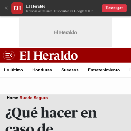
El Heraldo
×
Descargar
Noticias al instante. Disponible en Google y IOS
Lo último
Honduras
Sucesos
Entretenimiento
Home
Ruede Seguro
¿Qué hacer en
caso de