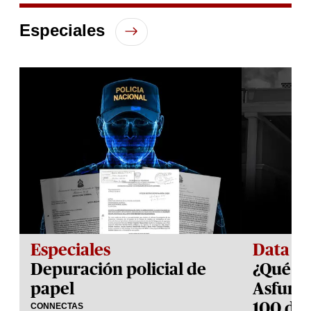
of
1
Especiales
minute,
3
seconds
Especiales
Data
Depuración policial de
¿Qué h
papel
Asfura 
100 día
CONNECTAS