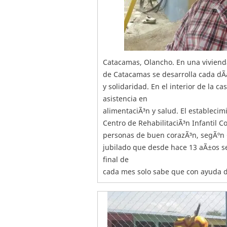
Catacamas, Olancho. En una vivienda
de Catacamas se desarrolla cada dÃ
y solidaridad. En el interior de la 
asistencia en
alimentaciÃ³n y salud. El estableci
Centro de RehabilitaciÃ³n Infantil C
personas de buen corazÃ³n, segÃºn C
jubilado que desde hace 13 aÃ±os se
final de
cada mes solo sabe que con ayuda de