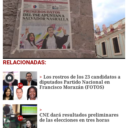
0
RELACIONADAS:
seconds
of
1
Los rostros de los 23 candidatos a
minute,
diputados Partido Nacional en
28
Francisco Morazán (FOTOS)
seconds
CNE dará resultados preliminares
de las elecciones en tres horas