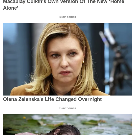
Macaulay Culkin's Own Version Of The New ‘Home
Alone’
Brainberries
Olena Zelenska's Life Changed Overnight
Brainberries