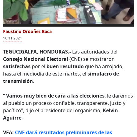
0
of
Faustino Ordóñez Baca
Más Videos
1
16.11.2021
minute,
15
seconds
TEGUCIGALPA, HONDURAS.-
Las autoridades del
Consejo Nacional Electoral
(CNE) se mostraron
satisfechas
por el
buen resultado
que ha arrojado,
CNE realiza
Tres empresas
Repr
hasta el mediodía de este martes, el
simulacro de
simulacro del
presentan
empr
transmisión
.
Sistema TREP
propuestas para el
son 
sistema TREP del
la Po
CNE
“
Vamos muy bien de cara a las elecciones
, le daremos
al pueblo un proceso confiable, transparente, justo y
pacífico”, dijo el presidente del organismo,
Kelvin
Aguirre
.
VEA:
CNE dará resultados preliminares de las