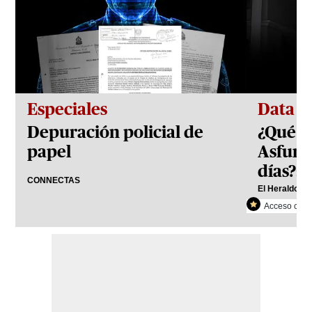
Especiales
Data
Depuración policial de
¿Qué h
papel
Asfura
días?: 
CONNECTAS
El Heraldo Pl
Acceso con r