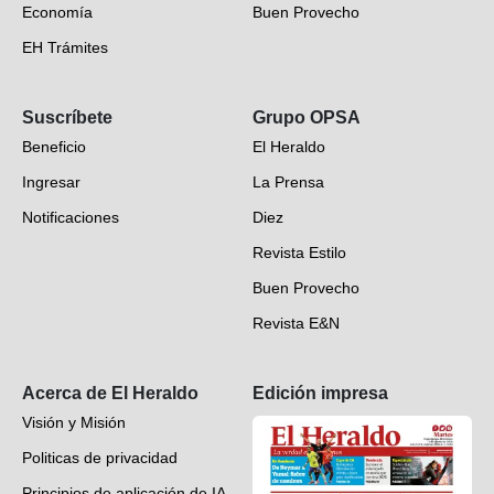
Economía
Buen Provecho
EH Trámites
Opinión
Suscríbete
Grupo OPSA
EH Verifica
Beneficio
El Heraldo
Fotogalerías
Ingresar
La Prensa
Deportes
Notificaciones
Diez
Videos
Revista Estilo
Hondureños en el mundo
Buen Provecho
Revista E&N
Suscripción
Acerca de El Heraldo
Edición impresa
Visión y Misión
Politicas de privacidad
Principios de aplicación de IA