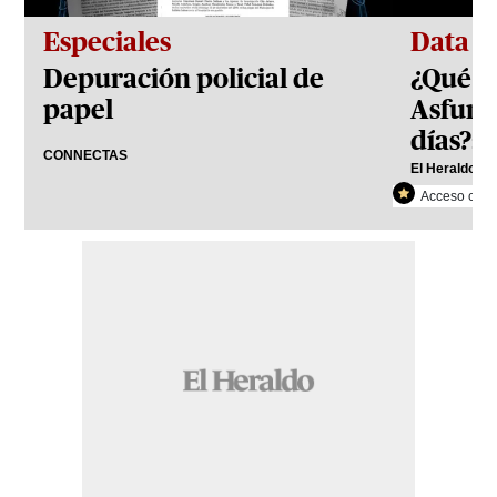
Especiales
Data
Depuración policial de
¿Qué h
papel
Asfura
días?: 
CONNECTAS
El Heraldo Pl
Acceso con r