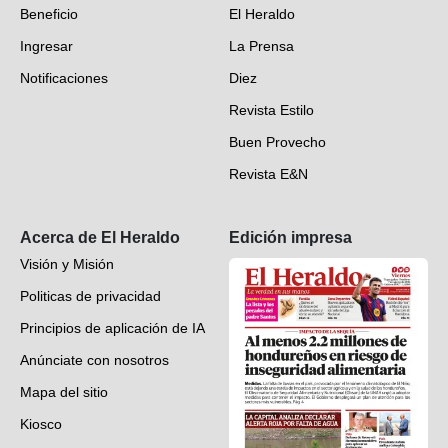
Beneficio
El Heraldo
Fotogalerías
Ingresar
La Prensa
Deportes
Notificaciones
Diez
Videos
Revista Estilo
Hondureños en el mundo
Buen Provecho
Revista E&N
Suscripción
Acerca de El Heraldo
Edición impresa
Visión y Misión
Politicas de privacidad
Principios de aplicación de IA
Anúnciate con nosotros
Mapa del sitio
Kiosco