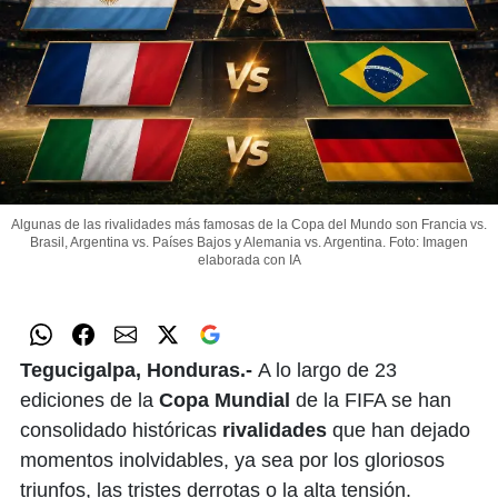
Algunas de las rivalidades más famosas de la Copa del Mundo son Francia vs.
Brasil, Argentina vs. Países Bajos y Alemania vs. Argentina.
Foto: Imagen
elaborada con IA
Tegucigalpa, Honduras.-
A lo largo de 23
ediciones de la
Copa Mundial
de la FIFA se han
consolidado históricas
rivalidades
que han dejado
momentos inolvidables, ya sea por los gloriosos
triunfos, las tristes derrotas o la alta tensión.