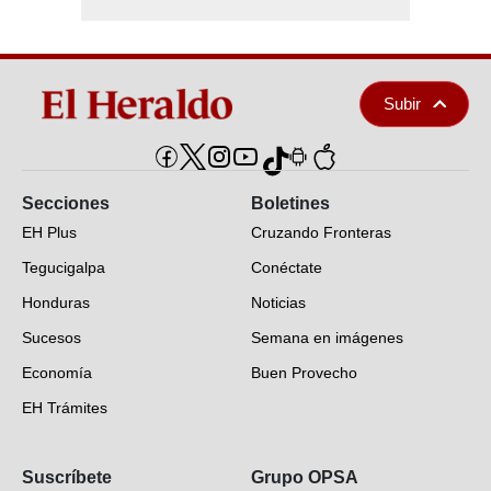
Subir
Secciones
Boletines
EH Plus
Cruzando Fronteras
Tegucigalpa
Conéctate
Honduras
Noticias
Sucesos
Semana en imágenes
Economía
Buen Provecho
EH Trámites
Opinión
Suscríbete
Grupo OPSA
EH Verifica