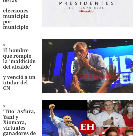
de las
elecciones
municipio
por
municipio
El hombre
que rompió
la 'maldición
del alcalde'
y venció a un
titular del
CN
'Tito' Asfura,
Yani y
Xiomara,
virtuales
ganadores de