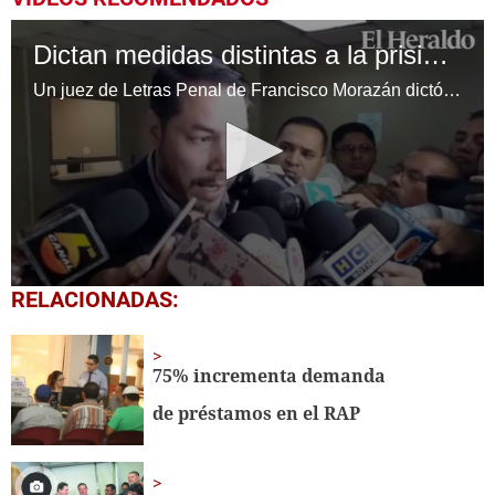
Dictan medidas distintas a la prisión a favor del gerente de ENEE
Un juez de Letras Penal de Francisco Morazán dictó este martes medidas distintas a la prisión a favor del gerente de la Empresa Nacional de Energía Eléctrica (ENEE), Jesús Mejía. (video: Alex Pérez)
0
RELACIONADAS:
seconds
of
1
minute,
75% incrementa demanda
49
seconds
de préstamos en el RAP