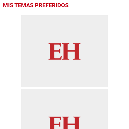
0
MIS TEMAS PREFERIDOS
seconds
of
25
seconds