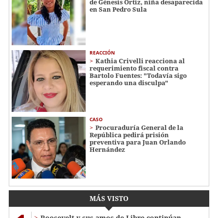
de Génesis Ortiz, niña desaparecida
en San Pedro Sula
REACCIÓN
Kathia Crivelli reacciona al
requerimiento fiscal contra
Bartolo Fuentes: "Todavía sigo
esperando una disculpa"
CASO
Procuraduría General de la
República pedirá prisión
preventiva para Juan Orlando
Hernández
MÁS VISTO
Roosevelt y sus amos de Libre continúan