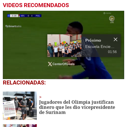
VIDEOS RECOMENDADOS
Próximo
Escuela Enciende una Luz recibe cuadernos Quick, gracias a la Maratón del Saber
01:56
0
RELACIONADAS:
seconds
of
15
seconds
Jugadores del Olimpia justifican
dinero que les dio vicepresidente
de Surinam