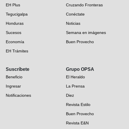
EH Plus
Cruzando Fronteras
Tegucigalpa
Conéctate
Honduras
Noticias
Sucesos
Semana en imágenes
Economía
Buen Provecho
EH Trámites
Opinión
Suscríbete
Grupo OPSA
EH Verifica
Beneficio
El Heraldo
Fotogalerías
Ingresar
La Prensa
Deportes
Notificaciones
Diez
Videos
Revista Estilo
Hondureños en el mundo
Buen Provecho
Revista E&N