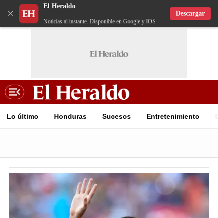
El Heraldo
×
Descargar
Noticias al instante. Disponible en Google y IOS
Lo último
Honduras
Sucesos
Entretenimiento