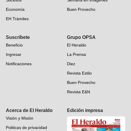
Sucesos
Semana en imágenes
Economía
Buen Provecho
EH Trámites
Opinión
Suscríbete
Grupo OPSA
EH Verifica
Beneficio
El Heraldo
Fotogalerías
Ingresar
La Prensa
Deportes
Notificaciones
Diez
Videos
Revista Estilo
Hondureños en el mundo
Buen Provecho
Revista E&N
Suscripción
Acerca de El Heraldo
Edición impresa
Visión y Misión
Politicas de privacidad