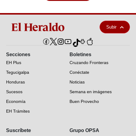
Subir
Secciones
Boletines
EH Plus
Cruzando Fronteras
Tegucigalpa
Conéctate
Honduras
Noticias
Sucesos
Semana en imágenes
Economía
Buen Provecho
EH Trámites
Opinión
Suscríbete
Grupo OPSA
EH Verifica