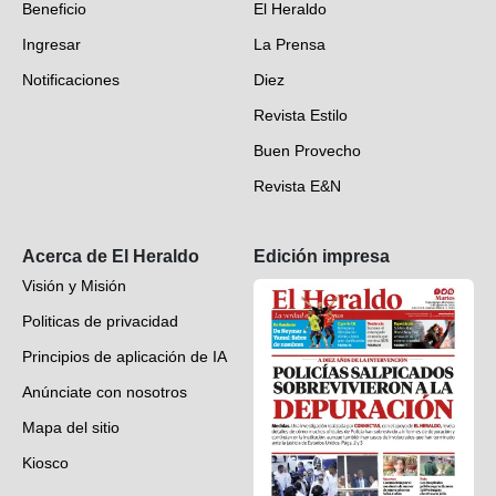
Beneficio
El Heraldo
Fotogalerías
Ingresar
La Prensa
Deportes
Notificaciones
Diez
Videos
Revista Estilo
Hondureños en el mundo
Buen Provecho
Revista E&N
Suscripción
Acerca de El Heraldo
Edición impresa
Visión y Misión
Politicas de privacidad
Principios de aplicación de IA
Anúnciate con nosotros
Mapa del sitio
Kiosco