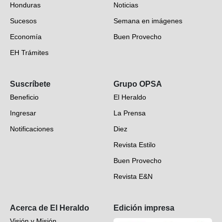
Honduras
Noticias
Sucesos
Semana en imágenes
Economía
Buen Provecho
EH Trámites
Opinión
Suscríbete
Grupo OPSA
EH Verifica
Beneficio
El Heraldo
Fotogalerías
Ingresar
La Prensa
Deportes
Notificaciones
Diez
Videos
Revista Estilo
Hondureños en el mundo
Buen Provecho
Revista E&N
Suscripción
Acerca de El Heraldo
Edición impresa
Visión y Misión