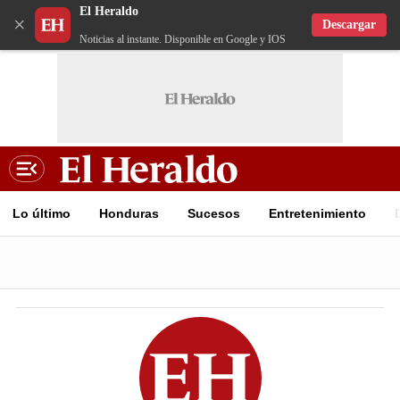
El Heraldo
×
Descargar
Noticias al instante. Disponible en Google y IOS
Lo último
Honduras
Sucesos
Entretenimiento