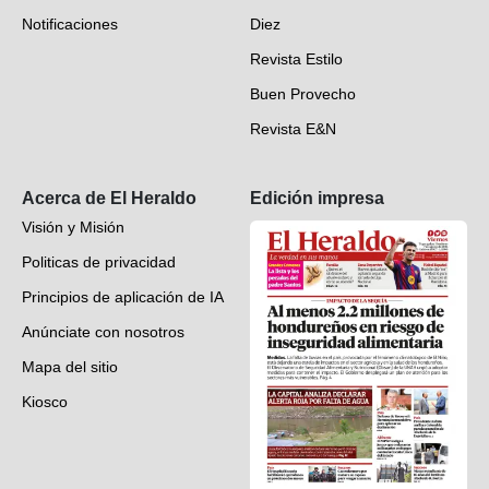
Notificaciones
Diez
Videos
Revista Estilo
Hondureños en el mundo
Buen Provecho
Revista E&N
Suscripción
Acerca de El Heraldo
Edición impresa
Visión y Misión
Politicas de privacidad
Principios de aplicación de IA
Anúnciate con nosotros
Mapa del sitio
Kiosco
Preguntas frecuentes
Contáctenos