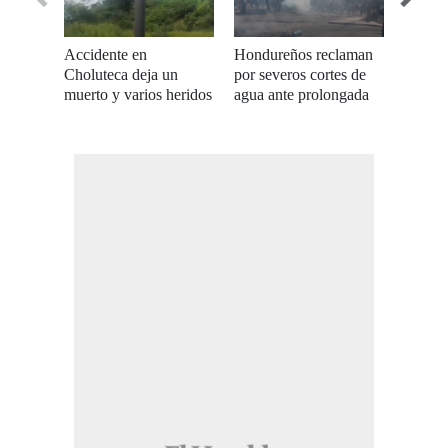
Accidente en
Hondureños reclaman
Ganado
Choluteca deja un
por severos cortes de
sin ali
muerto y varios heridos
agua ante prolongada
impact
sequía
Hondu