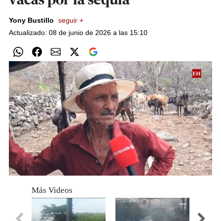
vacas por la sequía
Yony Bustillo
seguir +
Actualizado: 08 de junio de 2026 a las 15:10
0
of
Más Videos
2
minutes,
51
seconds