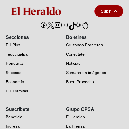
Subir
Secciones
Boletines
EH Plus
Cruzando Fronteras
Tegucigalpa
Conéctate
Honduras
Noticias
Sucesos
Semana en imágenes
Economía
Buen Provecho
EH Trámites
Opinión
Suscríbete
Grupo OPSA
EH Verifica
Beneficio
El Heraldo
Fotogalerías
Ingresar
La Prensa
Deportes