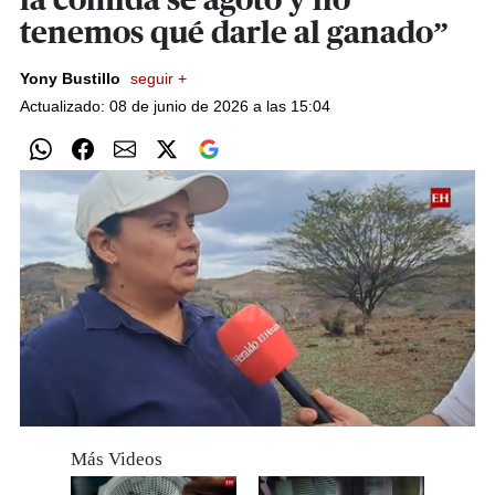
la comida se agotó y no
tenemos qué darle al ganado”
Yony Bustillo
seguir +
Actualizado: 08 de junio de 2026 a las 15:04
0
seconds
Más Videos
of
0