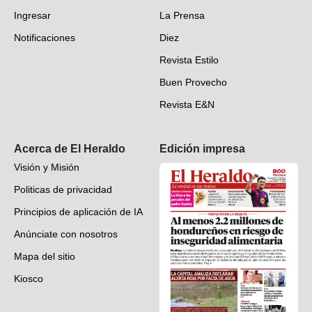
Ingresar
La Prensa
Deportes
Notificaciones
Diez
Videos
Revista Estilo
Hondureños en el mundo
Buen Provecho
Revista E&N
Suscripción
Acerca de El Heraldo
Edición impresa
Visión y Misión
Politicas de privacidad
Principios de aplicación de IA
Anúnciate con nosotros
Mapa del sitio
Kiosco
Preguntas frecuentes