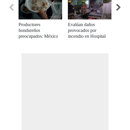
seconds
Productores
Evalúan daños
Así se
hondureños
provocados por
crepús
preocupados: México
incendio en Hospital
colinas
no acepta camarón
del Sur
de Hon
Sol y 
fría n