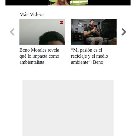
0
of
Más Videos
3
minutes,
20
seconds
Beno Morales revela
“Mi pasión es el
El lla
qué lo impacta como
reciclaje y el medio
Morales
ambientalista
ambiente”: Beno
medio 
Morales en Tictac
Hondu