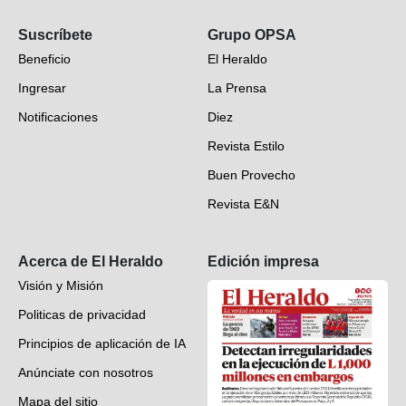
Opinión
Suscríbete
Grupo OPSA
EH Verifica
Beneficio
El Heraldo
Fotogalerías
Ingresar
La Prensa
Deportes
Notificaciones
Diez
Videos
Revista Estilo
Hondureños en el mundo
Buen Provecho
Revista E&N
Suscripción
Acerca de El Heraldo
Edición impresa
Visión y Misión
Politicas de privacidad
Principios de aplicación de IA
Anúnciate con nosotros
Mapa del sitio