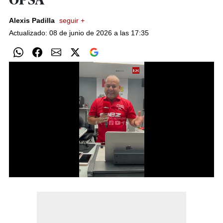
OPSA
Alexis Padilla
seguir +
Actualizado: 08 de junio de 2026 a las 17:35
0
of
1
minute,
26
seconds