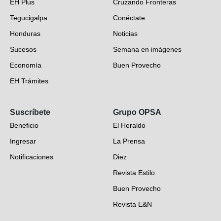
EH Plus
Cruzando Fronteras
Tegucigalpa
Conéctate
Honduras
Noticias
Sucesos
Semana en imágenes
Economía
Buen Provecho
EH Trámites
Opinión
Suscríbete
Grupo OPSA
EH Verifica
Beneficio
El Heraldo
Fotogalerías
Ingresar
La Prensa
Deportes
Notificaciones
Diez
Videos
Revista Estilo
Hondureños en el mundo
Buen Provecho
Revista E&N
Suscripción