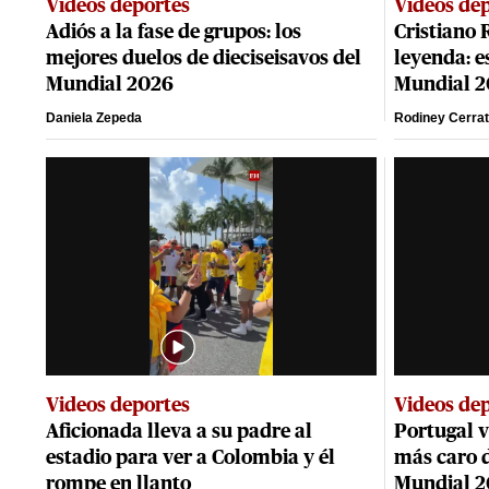
Videos deportes
Videos de
Adiós a la fase de grupos: los
Cristiano
mejores duelos de dieciseisavos del
leyenda: e
Mundial 2026
Mundial 
Daniela Zepeda
Rodiney Cerra
Videos deportes
Videos de
Aficionada lleva a su padre al
Portugal v
estadio para ver a Colombia y él
más caro d
rompe en llanto
Mundial 