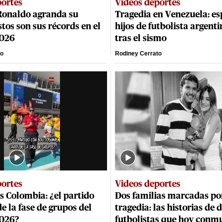
portes
Videos deportes
 Ronaldo agranda su
Tragedia en Venezuela: es
stos son sus récords en el
hijos de futbolista argen
2026
tras el sismo
to
Rodiney Cerrato
portes
Videos deportes
s Colombia: ¿el partido
Dos familias marcadas po
e la fase de grupos del
tragedia: las historias de 
2026?
futbolistas que hoy conm