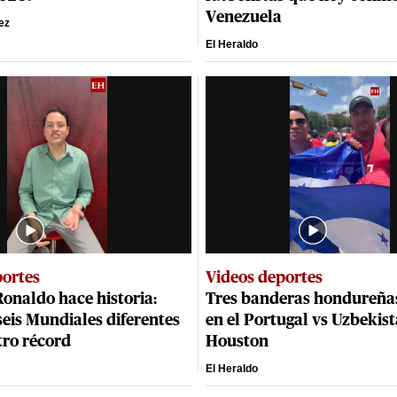
Venezuela
ez
El Heraldo
portes
Videos deportes
Ronaldo hace historia:
Tres banderas hondureña
eis Mundiales diferentes
en el Portugal vs Uzbekis
tro récord
Houston
El Heraldo