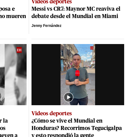
Videos deportes
posa e
Messi vs CR7: Maynor MC reaviva el
tino mueren
debate desde el Mundial en Miami
Jenny Fernández
Videos deportes
r la
¿Cómo se vive el Mundial en
dos
Honduras? Recorrimos Tegucigalpa
ueven a
y esto respondió la gente