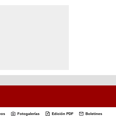
eos
Fotogalerías
Edición PDF
Boletines