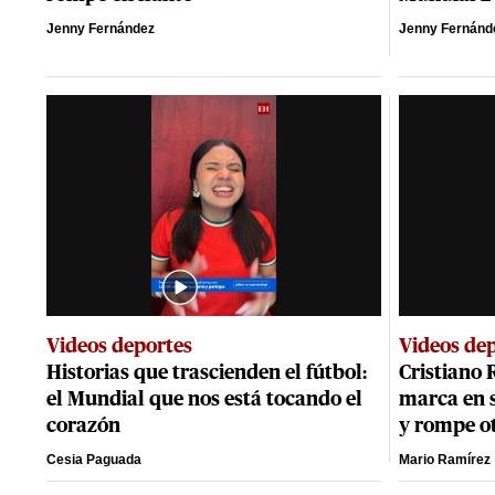
Jenny Fernández
Jenny Fernánd
Videos deportes
Videos de
Historias que trascienden el fútbol:
Cristiano 
el Mundial que nos está tocando el
marca en s
corazón
y rompe o
Cesia Paguada
Mario Ramírez